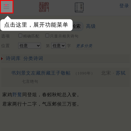
登录
点击这里，展开功能菜单
高级
关键词
选项
精确匹配
只显示相关诗句
位置
第
字
更多分类
诗词库
分类诗词
书刘景文左藏所藏王子敬帖
北宋 ·
苏轼
（1090年）
七言绝句
家鸡
野鹜
同登俎，春蚓秋蛇总入奁。
君家两行十二字，气压邺侯三万签。