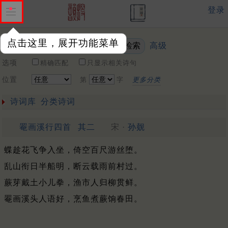
登录
点击这里，展开功能菜单
高级
关键词
选项
精确匹配
只显示相关诗句
位置
第
字
更多分类
诗词库
分类诗词
罨画溪行四首
其二
宋 ·
孙觌
蝶趁花飞争入坐，倚空百尺游丝堕。
乱山衔日半船明，断云载雨前村过。
蕨芽戴土小儿拳，渔市人归柳贯鲜。
罨画溪头人语好，烹鱼煮蕨饷春田。