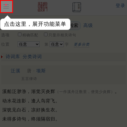
登录
点击这里，展开功能菜单
高级
关键词
选项
精确匹配
只显示相关诗句
位置
第
字
更多分类
诗词库
分类诗词
泛溪
唐 ·
项斯
五言律诗
溪船泛渺㳽，渐觉灭炎辉
。
（一作溪舟泛数里，便觉少炎辉）
动水花连影，逢人鸟背飞。
深犹见白石，凉好换生衣。
未得多诗句，终须隔宿归。