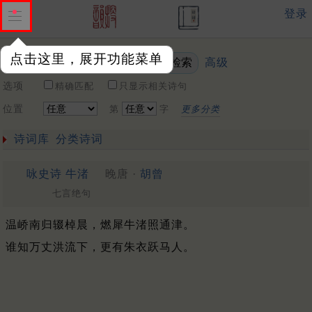
登录
点击这里，展开功能菜单
高级
关键词
选项
精确匹配
只显示相关诗句
位置
第
字
更多分类
诗词库
分类诗词
咏史诗 牛渚
晚唐 ·
胡曾
七言绝句
温峤南归辍棹晨，燃犀牛渚照通津。
谁知万丈洪流下，更有朱衣跃马人。