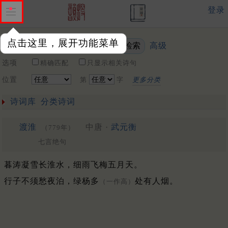
登录
点击这里，展开功能菜单
高级
关键词
选项
精确匹配
只显示相关诗句
位置
第
字
更多分类
诗词库
分类诗词
渡淮
中唐 ·
武元衡
（779年）
七言绝句
暮涛凝雪长淮水，细雨飞梅五月天。
行子不须愁夜泊，绿杨多
处有人烟。
（一作高）