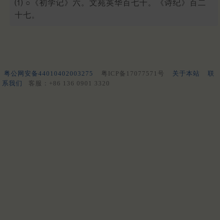
⑴ ○《初学记》六。文苑英华百七十。《诗纪》百二
十七。
粤公网安备44010402003275
粤ICP备17077571号
关于本站
联
系我们
客服：+86 136 0901 3320