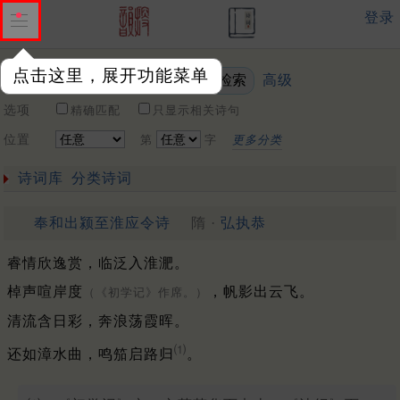
登录
点击这里，展开功能菜单
高级
关键词
选项
精确匹配
只显示相关诗句
位置
第
字
更多分类
诗词库
分类诗词
奉和出颍至淮应令诗
隋 ·
弘执恭
睿情欣逸赏，临泛入淮淝。
棹声喧岸度
，帆影出云飞。
（《初学记》作席。）
清流含日彩，奔浪荡霞晖。
⑴
还如漳水曲，鸣笳启路归
。