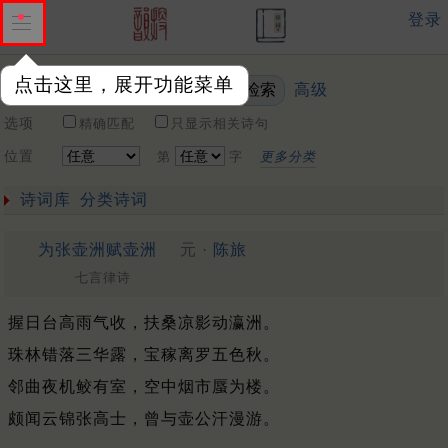
登录
点击这里，展开功能菜单
高级
关键词
选项
精确匹配
只显示相关诗句
位置
第
字
更多分类
诗词库
分类诗词
为张壶洲赋壶洲
元 ·
陈旅
七言律诗
握日台高雨气收，扶桑凉影动瀛洲。
珠林错落三华露，宝稼离罗五色秋。
邻曲夜机鲛有室，空中烟市蜃为楼。
颇闻云锦张高士，曾与壶公汗漫游。