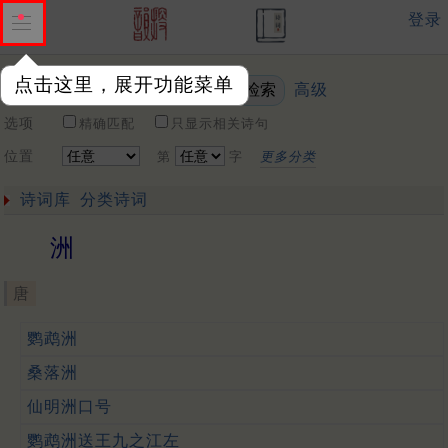
登录
点击这里，展开功能菜单
高级
关键词
选项
精确匹配
只显示相关诗句
位置
第
字
更多分类
诗词库
分类诗词
洲
唐
鹦鹉洲
桑落洲
仙明洲口号
鹦鹉洲送王九之江左