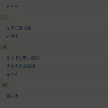
春洲曲
宋
泊平江百花洲
过雁洲
元
赋中书左曹小瀛洲
为张壶洲赋壶洲
赋壶洲
明
百花洲