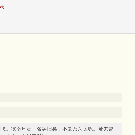
录
翻飞。彼南阜者，名实旧矣，不复乃为嗟叹。若夫曾