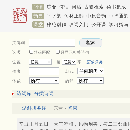
阅读
综合
诗话
词话
古籍检索
类书集成
韵典
平水韵
词林正韵
中原音韵
中华通韵
课堂
律绝创作
填词入门
公开课
学习指南
关键词
选项
精确匹配
只显示相关诗句
位置
第
字
更多分类
作者
朝代
体裁
韵部
诗词库
分类诗词
游斜川并序
东晋 ·
陶潜
辛丑正月五日，天气澄和，风物闲美，与二三邻曲