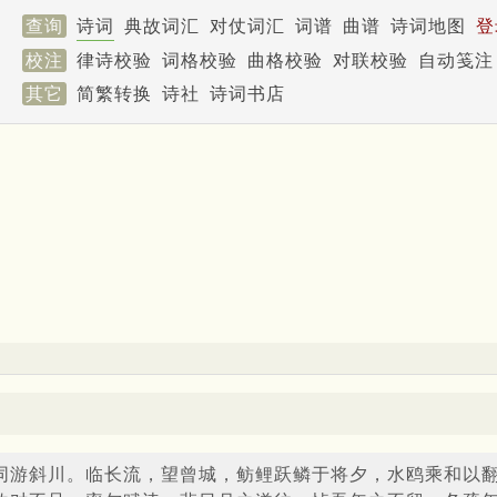
查询
诗词
典故词汇
对仗词汇
词谱
曲谱
诗词地图
登
校注
律诗校验
词格校验
曲格校验
对联校验
自动笺注
其它
简繁转换
诗社
诗词书店
同游斜川。临长流，望曾城，鲂鲤跃鳞于将夕，水鸥乘和以