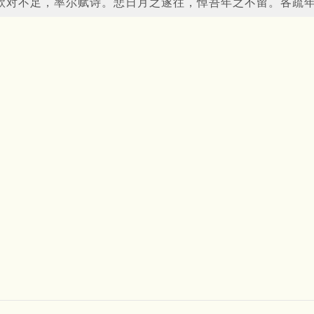
欣对不足，率尔赋诗。悲日月之遂往，悼吾年之不留。各疏