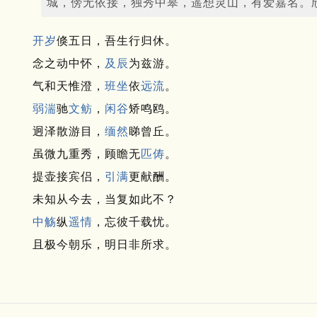
城，傍无依接，独秀中皋，遥想灵山，有爱嘉名。
开岁
倏五日，吾生行归休。
念之动中怀，
及辰
为兹游。
气和天惟澄，
班坐
依
远流
。
弱湍
驰
文鲂
，
闲谷
矫鸣鸥。
迥泽散游目，
缅然
睇曾丘。
虽微九重秀，顾瞻无
匹俦
。
提壶接宾侣，
引满
更献酬。
未知从今去，当复如此不？
中觞
纵
遥情
，忘彼千载忧。
且极今朝乐，明日非所求。