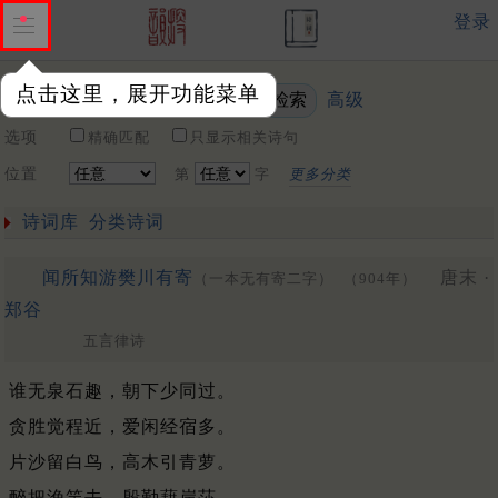
登录
点击这里，展开功能菜单
高级
关键词
选项
精确匹配
只显示相关诗句
位置
第
字
更多分类
诗词库
分类诗词
闻所知游樊川有寄
唐末 ·
（一本无有寄二字）
（904年）
郑谷
五言律诗
谁无泉石趣，朝下少同过。
贪胜觉程近，爱闲经宿多。
片沙留白鸟，高木引青萝。
醉把渔竿去，殷勤藉岸莎。