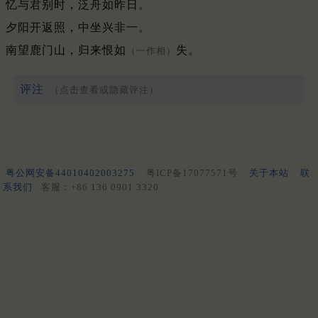
忆与君别时，泛舟如昨日。
夕阳开返照，中坐兴非一。
南望鹿门山，归来恨如
失。
（一作相）
评注
（点击查看或隐藏评注）
粤公网安备44010402003275
粤ICP备17077571号
关于本站
联
系我们
客服：+86 136 0901 3320