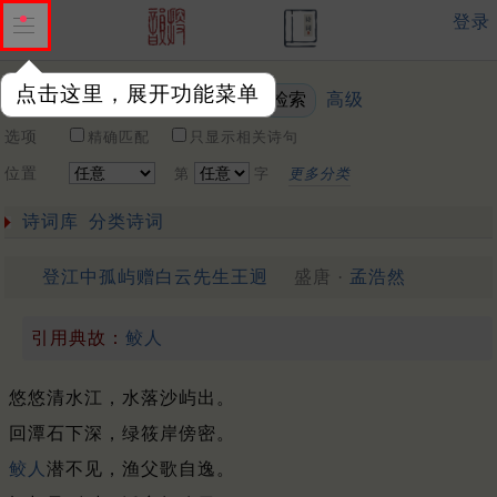
登录
点击这里，展开功能菜单
高级
关键词
选项
精确匹配
只显示相关诗句
位置
第
字
更多分类
诗词库
分类诗词
登江中孤屿赠白云先生王迥
盛唐 ·
孟浩然
引用典故：
鲛人
悠悠清水江，水落沙屿出。
回潭石下深，绿筱岸傍密。
鲛人
潜不见，渔父歌自逸。