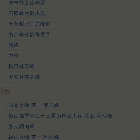
次林择之凉峰韵
石廪峰次敬夫韵
次黄叔张宿凉峰韵
游芦峰分韵得尽字
西峰
中峰
秋日登玉峰
万安县芙蓉峰
元
封龙十咏 其一 熊耳峰
衡山福严寺二十三题为梓上人赋 其五 天柱峰
游支硎南峰
径山五峰 其一 堆珠峰