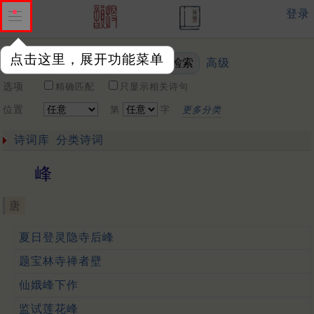
登录
点击这里，展开功能菜单
高级
关键词
选项
精确匹配
只显示相关诗句
位置
第
字
更多分类
诗词库
分类诗词
峰
唐
夏日登灵隐寺后峰
题宝林寺禅者壁
仙娥峰下作
监试莲花峰