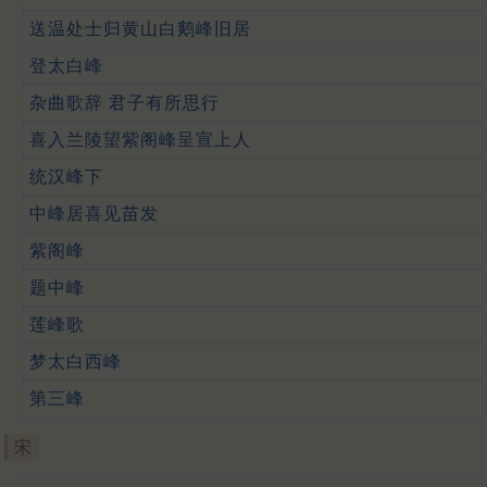
送温处士归黄山白鹅峰旧居
登太白峰
杂曲歌辞 君子有所思行
喜入兰陵望紫阁峰呈宣上人
统汉峰下
中峰居喜见苗发
紫阁峰
题中峰
莲峰歌
梦太白西峰
第三峰
宋