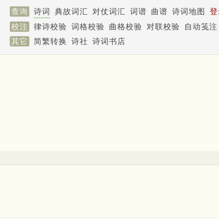
查询
诗词
典故词汇
对仗词汇
词谱
曲谱
诗词地图
登
校注
律诗校验
词格校验
曲格校验
对联校验
自动笺注
其它
简繁转换
诗社
诗词书店