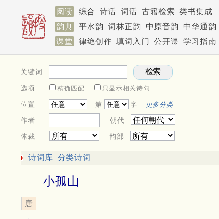
阅读
综合
诗话
词话
古籍检索
类书集成
韵典
平水韵
词林正韵
中原音韵
中华通韵
课堂
律绝创作
填词入门
公开课
学习指南
关键词
选项
精确匹配
只显示相关诗句
位置
第
字
更多分类
作者
朝代
体裁
韵部
诗词库
分类诗词
小孤山
唐