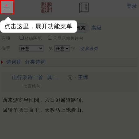
登录
点击这里，展开功能菜单
高级
关键词
选项
精确匹配
只显示相关诗句
位置
第
字
更多分类
诗词库
分类诗词
山行杂诗二首
其二
元 ·
王恽
七言绝句
西来游宦半忙閒，六日迢遥道路间。
回转羊肠三百里，天教马上饱看山。