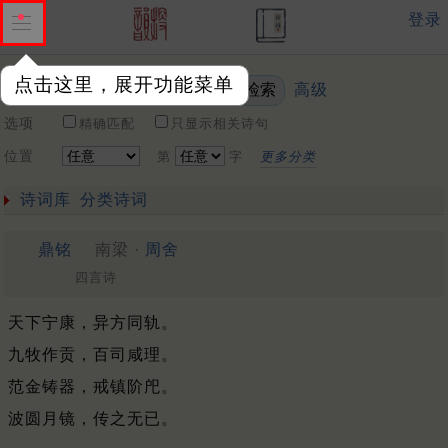
登录
点击这里，展开功能菜单
高级
关键词
选项
精确匹配
只显示相关诗句
位置
第
字
更多分类
诗词库
分类诗词
鼎铭
南梁 ·
周舍
四言诗
天下宁康，异方同轨。
九牧作贡，百司咸理。
范金铸器，戒镇阶戺。
波圆月镜，传之无已。