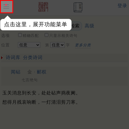
登录
点击这里，展开功能菜单
高级
关键词
选项
精确匹配
只显示相关诗句
位置
第
字
更多分类
诗词库
分类诗词
闻砧
金 ·
郦权
七言绝句
玉关消息到长安，处处砧声捣夜阑。
想得月残哀响断，一灯清泪剪刀寒。