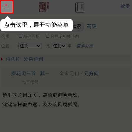
登录
点击这里，展开功能菜单
高级
关键词
选项
精确匹配
只显示相关诗句
位置
第
字
更多分类
诗词库
分类诗词
探花词三首
其一
金末元初 ·
元好问
七言绝句
禁里苍龙启九关，殿前鹦鹉唤新班。
沈沈绿树鞭声远，袅袅薰风扇影閒。