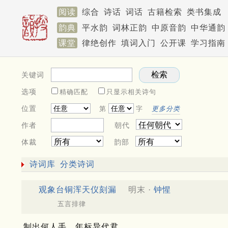
阅读
综合
诗话
词话
古籍检索
类书集成
韵典
平水韵
词林正韵
中原音韵
中华通韵
课堂
律绝创作
填词入门
公开课
学习指南
关键词
选项
精确匹配
只显示相关诗句
位置
第
字
更多分类
作者
朝代
体裁
韵部
诗词库
分类诗词
观象台铜浑天仪刻漏
明末 ·
钟惺
五言排律
制出何人手，年标异代君。