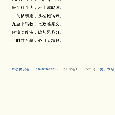
篆存科斗迹，班上鹧鸪纹。
古瓦栖朝露，孤楹抱宿云。
九金来禹牧，七政准尧文。
候较吹葭审，躔从累黍分。
当时甘石辈，心目太精勤。
粤公网安备44010402003275
粤ICP备17077571号
关于本站