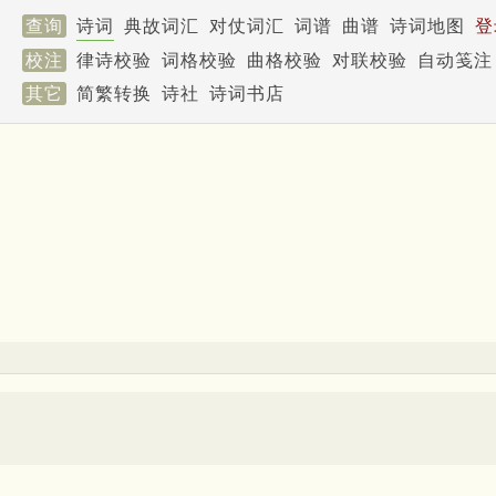
查询
诗词
典故词汇
对仗词汇
词谱
曲谱
诗词地图
登
校注
律诗校验
词格校验
曲格校验
对联校验
自动笺注
其它
简繁转换
诗社
诗词书店