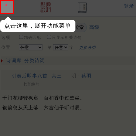
登录
点击这里，展开功能菜单
高级
关键词
选项
精确匹配
只显示相关诗句
位置
第
字
更多分类
诗词库
分类诗词
引奏后即事八首
其三
明 ·
蔡羽
七言绝句
千门花柳转枫宸，百和香中过辇尘。
银箭忽从天上落，六宫仙子听时辰。