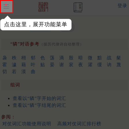
登录
点击这里，展开功能菜单
单字或词汇：
“辚”对语参考
（据历代律诗自动整理）
袅
秩
栩
郁
色
荡
滴
殷
暗
微
黯
战
粲
霍
濊
藉
叶
贴
晏
谢
衮
夜
濯
缓
讷
蔑
切
若
漠
曲
组词
查看以“辚”字开始的词汇
查看以“辚”字结尾的词汇
参阅：
对仗词汇功能使用说明
高频对仗词汇排行榜