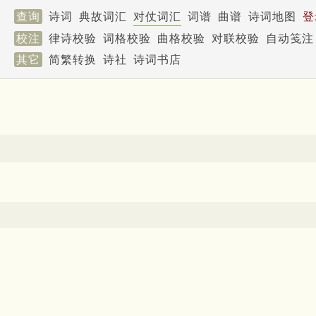
查询
诗词
典故词汇
对仗词汇
词谱
曲谱
诗词地图
登
校注
律诗校验
词格校验
曲格校验
对联校验
自动笺注
其它
简繁转换
诗社
诗词书店