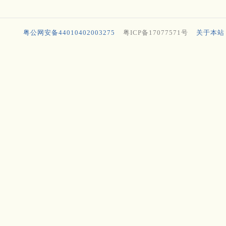
粤公网安备44010402003275
粤ICP备17077571号
关于本站