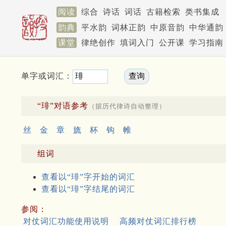
阅读
综合
诗话
词话
古籍检索
类书集成
韵典
平水韵
词林正韵
中原音韵
中华通韵
课堂
律绝创作
填词入门
公开课
学习指南
单字或词汇：
“琲”对语参考
（据历代律诗自动整理）
丝
金
章
旒
杯
钩
帷
组词
查看以“琲”字开始的词汇
查看以“琲”字结尾的词汇
参阅：
对仗词汇功能使用说明
高频对仗词汇排行榜