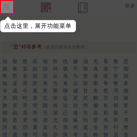
登录
点击这里，展开功能菜单
单字或词汇：
“恐”对语参考
（据历代律诗自动整理）
知
疑
愁
应
能
怜
忧
嫌
须
无
看
教
思
难
将
宜
妨
惊
何
犹
不
惭
真
堪
宁
期
终
防
非
闻
言
从
虽
为
曾
谁
嗟
辞
因
如
还
容
欣
未
当
来
云
欲
那
争
惟
多
令
成
今
羞
常
要
聊
诚
甘
先
然
浑
频
关
同
时
原
忘
休
徒
莫
悲
翻
方
仍
缘
敢
安
劳
空
随
传
论
自
凭
偏
长
烦
皆
相
由
喜
幸
元
深
已
逢
岂
良
初
留
于
勤
若
求
催
虚
尤
招
纵
怕
爱
尚
怀
寻
誇
欢
归
重
哀
久
添
伤
遥
全
存
行
禁
经
虞
增
可
唯
亦
殊
夸
生
称
馀
居
贪