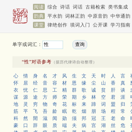
阅读
综合
诗话
词话
古籍检索
类书集成
韵典
平水韵
词林正韵
中原音韵
中华通韵
课堂
律绝创作
填词入门
公开课
学习指南
单字或词汇：
“性”对语参考
（据历代律诗自动整理）
心
情
身
名
才
风
生
文
天
时
人
言
怀
居
经
音
容
材
恩
缘
尘
山
香
真
衣
忧
仁
思
工
精
群
歌
诚
贫
肝
谈
谋
源
途
方
师
荣
期
乡
林
空
君
涯
地
灵
穷
物
奇
花
标
来
蹄
词
盟
归
筋
平
飞
吾
龄
眠
乾
烟
朋
场
程
常
科
然
閒
滋
闻
勋
须
邦
冠
王
老
命
豪
口
辞
眼
质
端
夫
病
宫
湖
丝
危