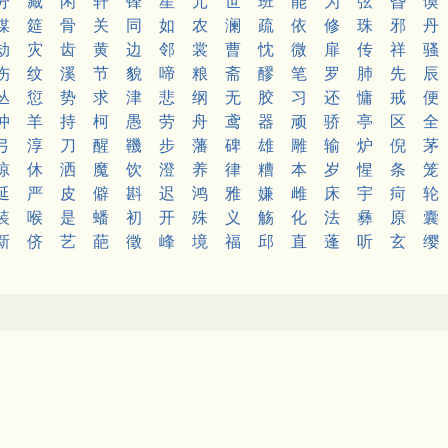
分
藏
闲
轩
锋
星
元
世
班
能
为
弦
昏
谟
媒
筵
骨
关
同
如
农
澜
疏
依
修
珠
邪
丹
劫
灾
齿
黄
边
邻
裳
曹
忱
微
扉
传
祥
骚
伤
纹
溪
节
貌
啼
粮
斋
醪
笔
罗
肺
先
辰
丛
愆
势
求
津
悲
纲
无
胶
习
还
慵
戒
便
冲
羊
持
柯
愚
劳
舟
鸢
器
顽
骄
亭
区
全
弓
淳
刀
醒
鞿
步
藩
碑
雄
雕
输
炉
倪
茅
惊
休
洒
魔
饮
澄
养
律
糟
本
岁
惺
条
笼
延
严
皮
僻
斟
迟
鸿
雅
嫌
雌
床
宇
疴
轮
装
喉
是
蟠
初
开
殊
义
觞
化
法
彝
原
囊
新
侪
艺
葩
徵
峰
境
福
邱
直
蓬
听
玄
缨