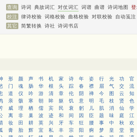
查询
诗词
典故词汇
对仗词汇
词谱
曲谱
诗词地图
登
校注
律诗校验
词格校验
曲格校验
对联校验
自动笺注
其它
简繁转换
诗社
诗词书店
神
形
颜
声
书
机
家
诗
年
姿
行
光
功
官
愁
门
魂
肠
华
根
头
踪
春
襟
眉
气
交
流
忠
道
仪
吟
游
清
章
伦
阴
禅
今
图
云
知
鸣
亲
骸
寒
朝
眸
躯
饥
意
明
毛
枝
贤
色
芳
威
理
栖
儒
宾
民
衰
躬
儿
肌
消
仙
学
公
离
非
巢
波
迹
和
间
因
臣
题
味
庭
江
晴
妆
田
耕
英
兴
牙
车
狂
腰
事
中
秋
欢
孤
膏
胎
辉
宜
私
丰
宗
阳
痾
梦
皇
堂
资