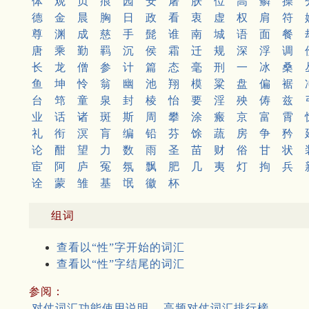
体
观
贞
痕
园
安
屠
肤
位
高
鳞
操
德
金
晨
胸
日
政
看
衷
虚
权
肩
符
尊
渊
成
慈
手
髭
谁
南
城
语
面
餐
唐
乘
勤
羁
沉
侯
霜
迁
规
深
浮
调
长
龙
僧
参
计
篇
态
毫
刑
一
冰
桑
鱼
坤
怜
翁
幽
池
翔
模
粱
盘
偏
裾
台
筇
童
泉
封
棱
怡
要
淫
殃
俦
兹
业
话
诸
斑
斯
周
攀
涂
瘢
京
富
霄
礼
衔
溟
肓
编
铅
芬
馀
蔬
房
争
矜
论
酣
望
力
数
雨
圣
苗
财
俗
甘
状
宦
阿
庐
冤
氛
飘
肥
几
夷
灯
拘
兵
诠
蒙
雏
基
氓
徽
杯
组词
查看以“性”字开始的词汇
查看以“性”字结尾的词汇
参阅：
对仗词汇功能使用说明
高频对仗词汇排行榜