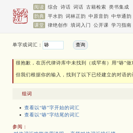
阅读
综合
诗话
词话
古籍检索
类书集成
韵典
平水韵
词林正韵
中原音韵
中华通韵
课堂
律绝创作
填词入门
公开课
学习指南
单字或词汇：
很抱歉，在历代律诗库中未找到（或罕有）用“哧”做
但我们根据你的输入，找到了以下已经建立的对语的
组词
查看以“哧”字开始的词汇
查看以“哧”字结尾的词汇
参阅：