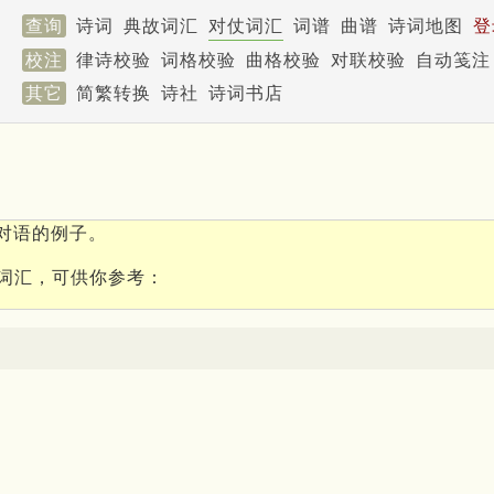
查询
诗词
典故词汇
对仗词汇
词谱
曲谱
诗词地图
登
校注
律诗校验
词格校验
曲格校验
对联校验
自动笺注
其它
简繁转换
诗社
诗词书店
对语的例子。
词汇，可供你参考：