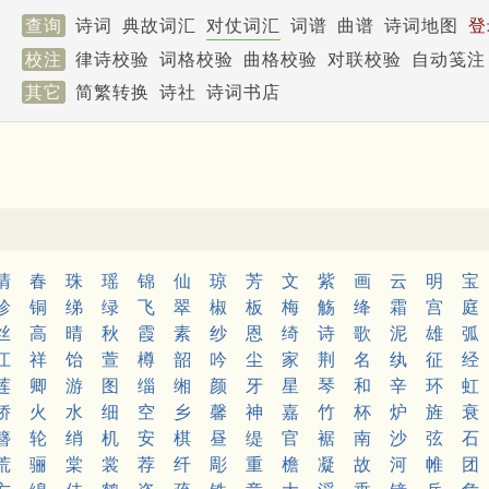
查询
诗词
典故词汇
对仗词汇
词谱
曲谱
诗词地图
登
校注
律诗校验
词格校验
曲格校验
对联校验
自动笺注
其它
简繁转换
诗社
诗词书店
清
春
珠
瑶
锦
仙
琼
芳
文
紫
画
云
明
宝
珍
铜
绨
绿
飞
翠
椒
板
梅
觞
绛
霜
宫
庭
丝
高
晴
秋
霞
素
纱
恩
绮
诗
歌
泥
雄
弧
江
祥
饴
萱
樽
韶
吟
尘
家
荆
名
纨
征
经
莲
卿
游
图
缁
缃
颜
牙
星
琴
和
辛
环
虹
娇
火
水
细
空
乡
馨
神
嘉
竹
杯
炉
旌
衰
簪
轮
绡
机
安
棋
昼
缇
官
裾
南
沙
弦
石
荒
骊
棠
裳
荐
纤
彫
重
檐
凝
故
河
帷
团