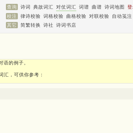
查询
诗词
典故词汇
对仗词汇
词谱
曲谱
诗词地图
登
校注
律诗校验
词格校验
曲格校验
对联校验
自动笺注
其它
简繁转换
诗社
诗词书店
对语的例子。
词汇，可供你参考：