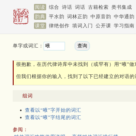
阅读
综合
诗话
词话
古籍检索
类书集成
韵典
平水韵
词林正韵
中原音韵
中华通韵
课堂
律绝创作
填词入门
公开课
学习指南
单字或词汇：
很抱歉，在历代律诗库中未找到（或罕有）用“㖡”做
但我们根据你的输入，找到了以下已经建立的对语的
组词
查看以“㖡”字开始的词汇
查看以“㖡”字结尾的词汇
参阅：