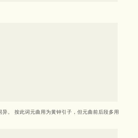
异。 按此词元曲用为黄钟引子，但元曲前后段多用