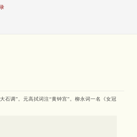
录
“大石调”。元高拭词注“黄钟宫”。柳永词一名《女冠