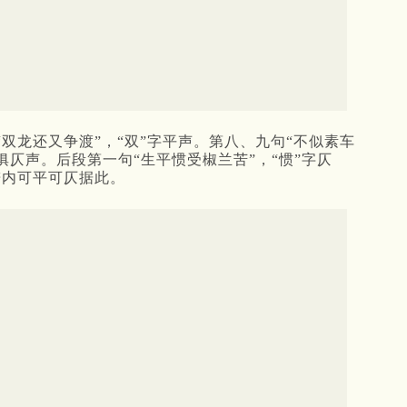
双龙还又争渡”，“双”字平声。第八、九句“不似素车
俱仄声。后段第一句“生平惯受椒兰苦”，“惯”字仄
，谱内可平可仄据此。