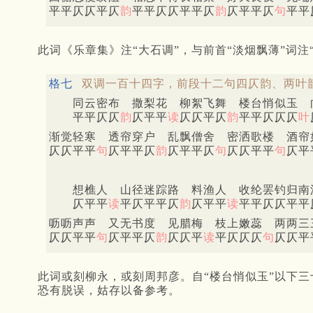
平平仄仄平仄
韵
平平仄仄平平仄
韵
仄平平仄
句
平平
此词《乐章集》注“大石调”，与前首“淡烟飘薄”词
格七
双调一百十四字，前段十二句四仄韵、两叶
同云密布 撒梨花 柳絮飞舞 楼台悄似玉 
平平仄仄
韵
仄平平
读
仄仄平仄
韵
平平仄仄仄
叶
渐觉轻寒 透帘穿户 乱飘僧舍 密洒歌楼 酒
仄仄平平
句
仄平平仄
韵
仄平平仄
句
仄仄平平
句
仄平
想樵人 山径迷踪路 料渔人 收纶罢钓归南
仄平平
读
平仄平平仄
韵
仄平平
读
平平仄仄平平
呖呖声声 又无书度 见腊梅 枝上嫩蕊 两两
仄仄平平
句
仄平平仄
韵
仄仄平
读
平仄仄仄
句
仄仄平
此词或刻柳永，或刻周邦彦。自“楼台悄似玉”以下三
恐有脱误，姑存以备参考。