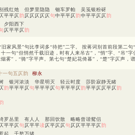
别残红灺 但梦里隐隐 钿车罗帕 吴笺银粉砑
仄平平仄
韵
仄仄仄仄仄
句
中平平仄
韵
中平平仄仄
韵
唱 夕阳西下
句
仄平平仄
韵
旧家风景”句比李词多“待把”二字。 按蒋词别首前段第二句“
、十一句“但悄然千载旧迹，时有人来吊古”，“悄”字、“吊”字
鲸烟雾”，“骑”字平声。第七句“楚妃花倚暮”，“楚”字仄声
十一句五仄韵
柳永
树 银河浓淡 华星明灭 轻云时度 莎阶寂静无睹
仄
韵
平平平仄
句
平平平仄
句
平平平仄
韵
平平仄仄平仄
韵
去
韵
绮罗丛里 有人人 那回饮散 略略曾谐鸳侣
仄平平仄
句
仄平平
读
仄平仄仄
句
仄仄平平平仄
韵
端惹起 千愁万绪