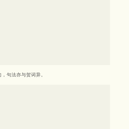
句，句法亦与贺词异。