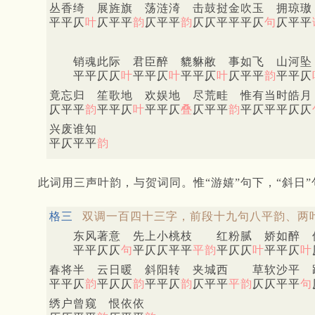
丛香绮 展旌旗 荡涟渏 击鼓挝金吹玉 拥琼
平平仄
叶
仄平平
韵
仄平平
韵
仄仄平平平仄
句
仄平平
销魂此际 君臣醉 貔貅敝 事如飞 山河坠
平平仄仄
叶
平平仄
叶
平平仄
叶
仄平平
韵
平平仄
竟忘归 笙歌地 欢娱地 尽荒畦 惟有当时皓
仄平平
韵
平平仄
叶
平平仄
叠
仄平平
韵
平仄平平仄仄
兴废谁知
平仄平平
韵
此词用三声叶韵，与贺词同。惟“游嬉”句下，“斜日
格三
双调一百四十三字，前段十九句八平韵、两
东风著意 先上小桃枝 红粉腻 娇如醉
平平仄仄
句
平仄仄平平
平
韵
平仄仄
叶
平平仄
叶
春将半 云日暖 斜阳转 夹城西 草软沙平 
平平仄
韵
平仄仄
韵
平平仄
韵
仄平平
平
韵
仄仄平平
句
绣户曾窥 恨依依