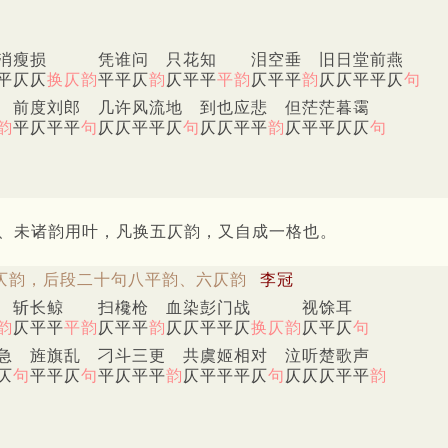
消瘦损 凭谁问 只花知 泪空垂 旧日堂前燕
平仄仄
换
仄
韵
平平仄
韵
仄平平
平
韵
仄平平
韵
仄仄平平仄
句
前度刘郎 几许风流地 到也应悲 但茫茫暮霭
韵
平仄平平
句
仄仄平平仄
句
仄仄平平
韵
仄平平仄仄
句
、未诸韵用叶，凡换五仄韵，又自成一格也。
仄韵，后段二十句八平韵、六仄韵
李冠
 斩长鲸 扫欃枪 血染彭门战 视馀耳
韵
仄平平
平
韵
仄平平
韵
仄仄平平仄
换
仄
韵
仄平仄
句
急 旌旗乱 刁斗三更 共虞姬相对 泣听楚歌声
仄
句
平平仄
句
平仄平平
韵
仄平平平仄
句
仄仄仄平平
韵