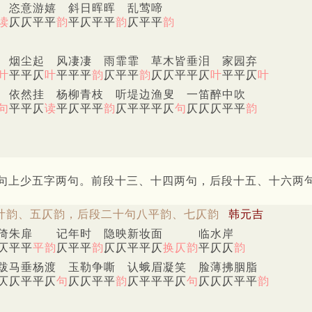
璈 恣意游嬉 斜日晖晖 乱莺啼
读
仄仄平平
韵
平仄平平
韵
仄平平
韵
 烟尘起 风凄凄 雨霏霏 草木皆垂泪 家园弃
叶
平平仄
叶
平平平
韵
仄平平
韵
仄仄平平仄
叶
平平仄
叶
月 依然挂 杨柳青枝 听堤边渔叟 一笛醉中吹
句
平平仄
读
平仄平平
韵
仄平平平仄
句
仄仄仄平平
韵
”句上少五字两句。前段十三、十四两句，后段十五、十六两
叶韵、五仄韵，后段二十句八平韵、七仄韵
韩元吉
 倚朱扉 记年时 隐映新妆面 临水岸
仄平平
平
韵
仄平平
韵
仄仄平平仄
换
仄
韵
平仄仄
韵
跋马垂杨渡 玉勒争嘶 认蛾眉凝笑 脸薄拂胭脂
仄仄平平仄
句
仄仄平平
韵
仄平平平仄
句
仄仄仄平平
韵