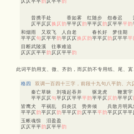
仄仄平平
韵
仄平平
韵
昔携手处 香如雾 红随步 怨春迟 
仄平仄仄
换
仄
韵
平平仄
韵
平平仄
韵
仄平平
平
韵
和烟雨 又双飞 人自老 春长好 梦佳期 
平平仄
句
仄平平
韵
平仄仄
换
仄
韵
平平仄
韵
仄平平
平
目断武陵溪 往事难追
仄仄仄平平
韵
仄仄平平
韵
此词平韵用支、微、齐韵，而仄韵不专用纸、尾、寘
格四
双调一百四十三字，前段十九句八平韵、六
秦亡草昧 刘项起吞并 驱龙虎 鞭寰宇
平平仄仄
句
平仄仄平平
平
韵
平平仄
仄
韵
平平仄
皆鹰犬 平祸乱 归炎汉 势奔倾 兵散月明风
平平仄
韵
平仄仄
韵
平平仄
韵
仄平平
平
韵
平仄仄平平
玉帐魂惊 泪盈盈
仄仄平平
韵
仄平平
韵