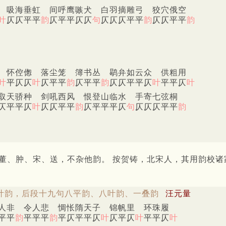
瓮 吸海垂虹 间呼鹰嗾犬 白羽摘雕弓 狡穴俄空
叶
仄仄平平
韵
仄平平仄仄
句
仄仄仄平平
韵
仄仄平平
韵
 怀倥偬 落尘笼 簿书丛 鹖弁如云众 供粗用
叶
平仄仄
叶
仄平平
韵
仄平平
韵
仄仄平平仄
叶
平平仄
叶
系取天骄种 剑吼西风 恨登山临水 手寄七弦桐
仄平平仄
叶
仄仄平平
韵
仄平平平仄
句
仄仄仄平平
韵
董、肿、宋、送，不杂他韵。 按贺铸，北宋人，其用韵校诸
叶韵，后段十九句八平韵、八叶韵、一叠韵
汪元量
人非 令人悲 惆怅隋天子 锦帆里 环珠履
平平
韵
平平平
韵
平仄平平仄
叶
仄平仄
叶
平平仄
叶