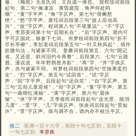
修、《梅苑》无名氏词，又自成一体也。 按程垓词前段
起句、第二句“掩凄凉、黄昏庭院，角声何处呜
咽”，“黄”字平声，“角”字仄声。第七句“倚阑愁
绝”，“愁”字平声。唐珏词后段第三句“故人应动高
兴”，“故”字仄声。程词第八句“不堪重说”，“不”字仄
声。李昴英词第十句“后期长在”，“后”字仄声。谱内可
平可仄据此，馀参下七词。 何梦桂词前段第四句“折不
尽长亭柳”，李彭老词后段第五句“一叶又秋风起”，俱作
折腰句法，与诸家不同。 姜夔词前段第五、六句“閒记
省。又还是、斜河旧约今再整”，后段第六、七句“云路
迥。漫说道、年年野鹊曾并影”，“再”字、“并”字俱仄
声，亦与诸家不同。 何梦桂词前段第四句“空操离鸾烈
女”，“烈”字仄声。第五句“试回首”，“试”字仄
声，“回”字平声。后段起句“还自笑”，“自”字仄声。第
三句“忘却儿童迎候”，“却”字仄声，“童”字平声。第五
句“一曲啼红满袖”，“满”字仄声。第六句“眉休
皱”，“休”字平声。 又李俊民词前段起句“这光景、能消
几度”，“景”字、“几”字俱仄声。张炎词后段起句“景如
许”，“景”字仄声。俱与调不合，谱内亦不校注平仄。
格二
双调一百十六字，前段十句七仄韵，后段十
一句七仄韵
辛弃疾