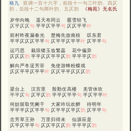
格九
双调一百十六字，前段十一句三叶韵、四仄
韵，后段十二句两叶韵、五仄韵
《梅苑》无名氏
岁华向晚
遥天布同云
霰雪轻飞
仄平仄仄
句
平平仄平平
句
仄仄平平
叶
前村昨夜漏春光
楚梅先放南枝
叹东君
平平仄仄仄平平
句
仄平平仄平平
叶
仄平平
句
运巧思
栽琼镂玉妆繁蕊
花中偏异
仄仄仄
韵
平平仄仄平平仄
韵
平平平仄
韵
解向严冬逞芳菲
免使游蜂粉蝶戏
仄仄平平仄平平
叶
仄仄平平仄仄仄
韵
梁台上
汉宫里
殷勤仗高楼
羌管休吹
平平仄
句
仄平仄
韵
平平仄平平
句
平仄平平
叶
何妨留取凭阑干
大家吟玩欢醉
待明年
平平平仄仄平平
句
仄平平仄平仄
韵
仄平平
句
念芳草王孙
万里归得未
仙源应是
仄平仄平平
句
仄仄平仄仄
韵
平平平仄
韵