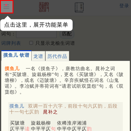
登录
点击这里，展开功能菜单
词牌：
词句：
词牌列表
只显示龙榆生词谱
摸鱼儿 钦谱
龙谱
历代作品
摸鱼儿
一名《摸鱼子》，唐教坊曲名。晁补之词
有“买陂塘、旋栽杨柳”句，更名《买陂塘》，又名《陂
塘柳》，或名《迈陂塘》。辛弃疾赋怪石词名《山鬼
谣》。李冶赋并蒂荷词有“请君试听双蕖怨”句，名《双
蕖怨》。
摸鱼儿
双调一百十六字，前段十句六仄韵，后段
十一句七仄韵
晁补之
买陂塘
旋栽杨柳
依稀淮岸湘浦
仄平平
读
中平平仄
句
中平中仄平仄
韵