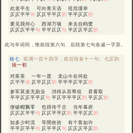
此老平生
可向青天语
瑶卮缓举
仄仄平平
句
仄仄平平仄
韵
平平仄仄
韵
要见我何心
西湖万顷
来去自鸥鹭
仄仄仄平平
句
平平仄仄
句
平仄仄平仄
韵
此与辛词同，惟前段第六句、后段第七句各减一字异。
格七
双调一百十四字，前后段各十一句、七仄韵
徐一初
对茱萸
一年一度
龙山今在何处
仄平平
读
仄平仄仄
韵
平平平仄平仄
韵
参军莫道无勋业
消得从容尊俎
君看取
平平仄仄平平仄
句
平仄平平平仄
韵
平仄仄
韵
便破帽飘零
也得传千古
当年幕府
仄仄仄平平
句
仄仄平平仄
韵
平平仄仄
韵
知多少时流
等閒收拾
有个客如许
平平仄平平
句
仄平平仄
句
仄仄仄平仄
韵