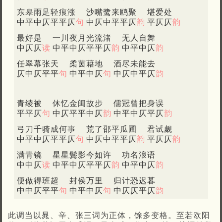
东皋雨足轻痕涨
沙嘴鹭来鸥聚
堪爱处
中平中仄平平仄
句
中仄中平平仄
韵
平仄仄
韵
最好是
一川夜月光流渚
无人自舞
中仄仄
读
中平中仄平平仄
韵
中平中仄
韵
任翠幕张天
柔茵藉地
酒尽未能去
仄中仄平平
句
中平中仄
句
中仄中平仄
韵
青绫被
休忆金闺故步
儒冠曾把身误
平平仄
句
中仄平平中仄
韵
中平中仄平仄
韵
弓刀千骑成何事
荒了邵平瓜圃
君试觑
中平中仄平平仄
句
中仄中平平仄
韵
平仄仄
韵
满青镜
星星鬓影今如许
功名浪语
中中仄
读
中平中仄平平仄
韵
中平中仄
韵
便做得班超
封侯万里
归计恐迟暮
中中仄平平
句
中平中仄
句
中仄仄平仄
韵
此调当以晁、辛、张三词为正体，馀多变格。至若欧阳