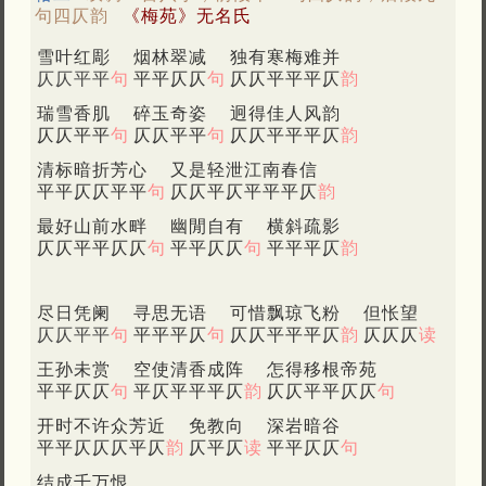
句四仄韵
《梅苑》无名氏
雪叶红彫
烟林翠减
独有寒梅难并
仄仄平平
句
平平仄仄
句
仄仄平平平仄
韵
瑞雪香肌
碎玉奇姿
迥得佳人风韵
仄仄平平
句
仄仄平平
句
仄仄平平平仄
韵
清标暗折芳心
又是轻泄江南春信
平平仄仄平平
句
仄仄平仄平平平仄
韵
最好山前水畔
幽閒自有
横斜疏影
仄仄平平仄仄
句
平平仄仄
句
平平平仄
韵
尽日凭阑
寻思无语
可惜飘琼飞粉
但怅望
仄仄平平
句
平平平仄
句
仄仄平平平仄
韵
仄仄仄
读
王孙未赏
空使清香成阵
怎得移根帝苑
平平仄仄
句
平仄平平平仄
韵
仄仄平平仄仄
句
开时不许众芳近
免教向
深岩暗谷
平平仄仄仄平仄
韵
仄平仄
读
平平仄仄
句
结成千万恨