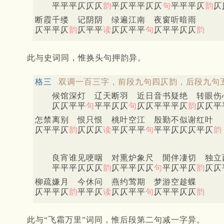
平平平仄仄仄
韵
平仄平平仄仄
句
平平平仄
韵
仄
断霞千缕 记阴阴 绿遍江南 夜窗听暗雨
仄平平仄
韵
仄平平
读
仄仄平平
句
仄平平仄仄
韵
此与史词同，惟换头句押韵异。
格三
双调一百三字，前段九句四仄韵，后段九句
候馆深灯 辽天断羽 近日音书疑绝 转眼伤
仄仄平平
句
平平仄仄
句
仄仄平平平仄
韵
仄仄平
怎禁离别 恨只恨 桃叶空江 殷勤不似谢红叶
仄平平仄
韵
仄仄仄
读
平仄平平
句
平平仄仄仄平仄
韵
良宵谁见哽咽 对熏炉象尺 閒伴凄切 独立
平平平仄仄仄
韵
仄平平仄仄
句
平仄平仄
韵
仄仄
柳疏嫌月 今休问 燕约莺期 梦游空趁蝶
仄平平仄
韵
平平仄
读
仄仄平平
句
仄平平仄仄
韵
此与“飞霜万里”词同，惟后段第二句减一字异。