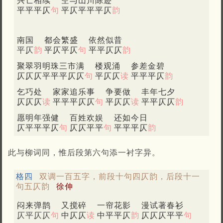
兴亡相续
空与山川陈迹
平平平仄
句
平仄平平平仄
韵
南国
都会繁盛
依然似昔
平仄
韵
平仄平仄
句
平平仄仄
韵
聚翠羽明珠三市满
楼观涌
参差金碧
仄仄仄平平平仄仄
句
平仄仄
读
平平平仄
韵
乞巧处
家家追乐事
争要做
丰年七夕
仄仄仄
读
平平平仄仄
句
平仄仄
读
平平仄仄
韵
愿明年强健
百姓欢娱
还如今日
仄平平平仄
句
仄仄平平
句
平平平仄
韵
此与柳词同，惟后段第六句添一衬字异。
格四
双调一百五字，前段十句四仄韵，后段十一
句五仄韵
徐伸
闷来弹鹊
又搅碎
一帘花影
漫试著春衫
仄平仄仄
句
中仄仄
读
中平平仄
韵
仄仄仄平平
句