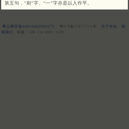
第五句，“则”字、“一”字亦是以入作平。
粤公网安备44010402003275
粤ICP备17077571号
关于本站
联
系我们
客服：+86 136 0901 3320