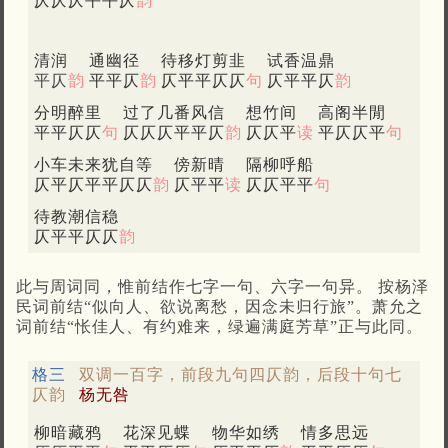
仄仄仄平平仄
韵
清润
通幽径
待移灯剪韭
试香温鼎
平仄
韵
平平仄
韵
仄平平仄仄
句
仄平平仄
韵
分明醉里
过了几番风信
想竹间
高阁半閒
平平仄仄
句
仄仄仄平平仄
韵
仄仄平
读
平仄仄平
句
小车未来犹自等
傍新晴
隔柳呼船
仄平仄平平仄仄
韵
仄平平
读
仄仄平平
句
待教潮信稳
仄平平仄仄
韵
此与周词同，惟前结作七字一句、六字一句异。 按杨泽
民词前结“似向人、欲说离愁，因念未归行旅”。萧允之
词前结“怅佳人、有约难来，绿遍满庭芳草”正与此同。
格三
双调一百字，前段九句四仄韵，后段十句七
仄韵
杨无咎
柳暗藏鸦
花深见蝶
物华如绣
情多思远