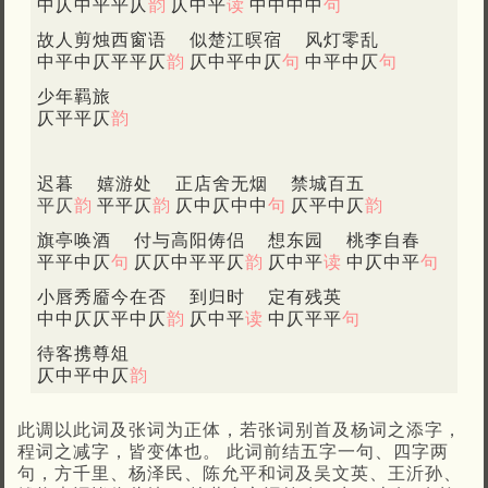
中仄中平平仄
韵
仄中平
读
中中中中
句
故人剪烛西窗语
似楚江暝宿
风灯零乱
中平中仄平平仄
韵
仄中平中仄
句
中平中仄
句
少年羁旅
仄平平仄
韵
迟暮
嬉游处
正店舍无烟
禁城百五
平仄
韵
平平仄
韵
仄中仄中中
句
仄平中仄
韵
旗亭唤酒
付与高阳俦侣
想东园
桃李自春
平平中仄
句
仄仄中平平仄
韵
仄中平
读
中仄中平
句
小唇秀靥今在否
到归时
定有残英
中中仄仄平中仄
韵
仄中平
读
中仄平平
句
待客携尊俎
仄中平中仄
韵
此调以此词及张词为正体，若张词别首及杨词之添字，
程词之减字，皆变体也。 此词前结五字一句、四字两
句，方千里、杨泽民、陈允平和词及吴文英、王沂孙、