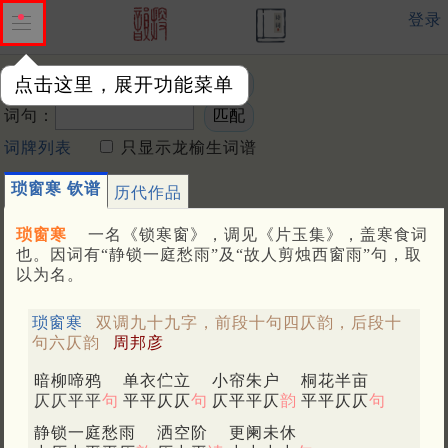
登录
点击这里，展开功能菜单
词牌：
词句：
词牌列表
只显示龙榆生词谱
琐窗寒 钦谱
历代作品
琐窗寒
一名《锁寒窗》，调见《片玉集》，盖寒食词
也。因词有“静锁一庭愁雨”及“故人剪烛西窗雨”句，取
以为名。
琐窗寒
双调九十九字，前段十句四仄韵，后段十
句六仄韵
周邦彦
暗柳啼鸦
单衣伫立
小帘朱户
桐花半亩
仄仄平平
句
平平仄仄
句
仄平平仄
韵
平平仄仄
句
静锁一庭愁雨
洒空阶
更阑未休