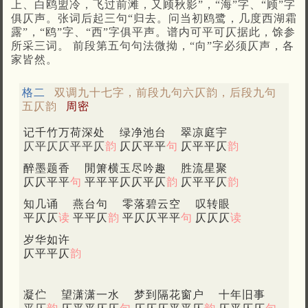
上、白鸥盟冷，飞过前滩，又顾秋影”，“海”字、“顾”字
俱仄声。张词后起三句“归去。问当初鸥鹭，几度西湖霜
露”，“鸥”字、“西”字俱平声。谱内可平可仄据此，馀参
所采三词。 前段第五句句法微拗，“向”字必须仄声，各
家皆然。
格二
双调九十七字，前段九句六仄韵，后段九句
五仄韵
周密
记千竹万荷深处
绿净池台
翠凉庭宇
仄平仄仄平平仄
韵
仄仄平平
句
仄平平仄
韵
醉墨题香
閒箫横玉尽吟趣
胜流星聚
仄仄平平
句
平平平仄仄平仄
韵
仄平平仄
韵
知几诵
燕台句
零落碧云空
叹转眼
平仄仄
读
平平仄
韵
平仄仄平平
句
仄仄仄
读
岁华如许
仄平平仄
韵
凝伫
望潇潇一水
梦到隔花窗户
十年旧事