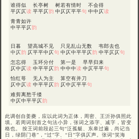
谁得似
长亭树
树若有情时
不会得
平仄仄
读
平平仄
韵
中仄仄平平
句
中中仄
读
青青如许
中平平仄
韵
日暮
望高城不见
只见乱山无数
韦郎去也
中仄
韵
仄平平中仄
句
中仄中平平仄
韵
中平仄仄
句
怎忘得
玉环分付
第一是
早早归来
仄中仄
读
中平平仄
韵
中中中
读
中仄平平
句
怕红萼
无人为主
算空有并刀
仄中仄
读
中平平仄
韵
仄中仄平平
句
难剪离愁千缕
中仄中平平仄
韵
此调创自姜夔，应以此词为正体，周密、王沂孙俱照此
填。若周词别首之句法小异，张词之添字、减字，皆变
格也。 按王词前段起三句“泛孤艇、东皋过遍，尚记当
日，绿阴门巷”，“过”字、“日”字俱仄声。张词“笑海