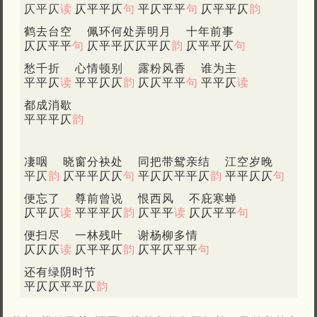
仄平仄
读
仄平平仄
句
平仄平平
句
仄平平仄
韵
鹤去台空
佩环何处弄明月
十年前事
仄仄平平
句
仄平平仄仄平仄
韵
仄平平仄
句
愁千折
心情顿别
露粉风香
谁为主
平平仄
读
平平仄仄
韵
仄仄平平
句
平平仄
读
都成消歇
平平平仄
韵
凄咽
晓窗分袂处
同把带鸳亲结
江空岁晚
平仄
韵
仄平平仄仄
句
平仄仄平平仄
韵
平平仄仄
句
便忘了
尊前曾说
恨西风
不庇寒蝉
仄平仄
读
平平平仄
韵
仄平平
读
仄仄平平
句
便扫尽
一林残叶
谢杨柳多情
仄仄仄
读
仄平平仄
韵
仄平仄平平
句
还有绿阴时节
平仄仄平平仄
韵