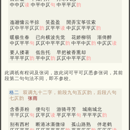
中中仄
读
中平中仄
句
中平平仄
韵
迤逦慵云半掠
笑盈盈
閒弄宝筝弦索
仄中平平仄仄
韵
仄平平
读
中仄仄平平仄
韵
暖极生春
已向横波先觉
花娇柳弱
渐倚醉
中仄平平
句
仄仄中平平仄
韵
中平中仄
韵
中仄仄
读
要人搂著
低告托
早把被香熏却
平平平仄
韵
平中仄
韵
仄仄中平平仄
韵
此调祇有程词及张词，故此词可平可仄悉参张词，其前
段第二句句法不同，即不参校。
格二
双调九十二字，前段九句五仄韵，后段八句
七仄韵
张雨
含香弄粉
便勾引
游骑寻芳
城南城北
平平仄仄
句
仄平仄
读
平仄平平
句
平平平仄
韵
别有西村
断港冰澌微绿
孤山路熟
伴老鹤