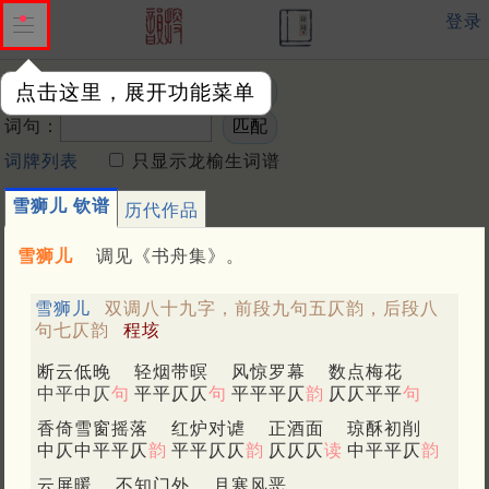
登录
点击这里，展开功能菜单
词牌：
词句：
词牌列表
只显示龙榆生词谱
雪狮儿 钦谱
历代作品
雪狮儿
调见《书舟集》。
雪狮儿
双调八十九字，前段九句五仄韵，后段八
句七仄韵
程垓
断云低晚
轻烟带暝
风惊罗幕
数点梅花
中平中仄
句
平平仄仄
句
平平平仄
韵
仄仄平平
句
香倚雪窗摇落
红炉对谑
正酒面
琼酥初削
中仄中平平仄
韵
平平仄仄
韵
仄仄仄
读
中平平仄
韵
云屏暖
不知门外
月寒风恶