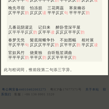
仄仄平平
句
仄仄平平平仄
韵
平平仄仄
韵
仄仄仄
读
晚先寻宿
怕冻损
三花两蕊
寒泉幽谷
仄平平仄
韵
仄仄仄
读
平平仄仄
句
平平平仄
韵
几番花阴濯足
记归来
醉卧雪深平屋
仄平平平仄仄
韵
仄平平
读
仄仄仄平平仄
韵
春梦无凭
鬓底闹蛾争扑
不如图幅
相对展
平仄平平
句
仄仄仄平平仄
韵
仄平平仄
韵
平仄仄
读
官奴风竹
烧黄独
自听瓶笙调曲
平平平仄
韵
平平仄
韵
仄仄平平平仄
韵
此与程词同，惟前段第二句添三字异。
粤公网安备44010402003275
粤ICP备17077571号
关于本站
联
系我们
客服：+86 136 0901 3320