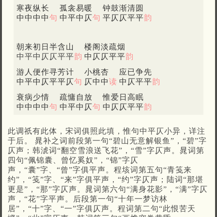
寒夜纵长
孤衾易暖
钟鼓渐清圆
中中中中
句
中平中仄
句
平仄仄平平
韵
朝来初日半含山
楼阁淡疏烟
中平中仄仄平平
韵
中仄仄平平
韵
游人便作寻芳计
小桃杏
应已争先
中平中仄平平仄
句
仄中中
读
中仄平平
韵
衰病少情
疏慵自放
惟爱日高眠
中中中中
句
中平中仄
句
中仄仄平平
韵
此调祇有此体，宋词俱照此填，惟句中平仄小异，详注
于后。 晁补之词前段第一句“碧山无意解银鱼”，“碧”字
仄声；韩淲词“翻空雪浪送飞花”，“雪”字仄声。晁词第
四句“佩锦囊、曾忆奚奴”，“锦”字仄
声，“囊”字、“曾”字俱平声。程垓词第五句“青笺来
约”，“笺”字、“来”字俱平声，“约”字仄声；陆词“那堪
更是”，“那”字仄声。晁词第六句“满身花影”，“满”字仄
声，“花”字平声。后段第一句“十年一梦访林
居”，“十”字、“一”字俱仄声。程词第二句“此恨苦天