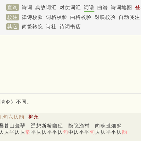
查询
诗词
典故词汇
对仗词汇
词谱
曲谱
诗词地图
登
校注
律诗校验
词格校验
曲格校验
对联校验
自动笺注
其它
简繁转换
诗社
诗词书店
衷情令》不同。
九句六仄韵
柳永
叠暮山耸翠 遥想断桥幽径 隐隐渔村 向晚孤烟起
仄仄平仄仄
韵
平仄仄平平仄
句
中仄平平
句
仄仄平平仄
韵