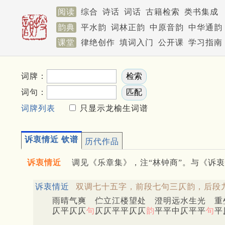
阅读
综合
诗话
词话
古籍检索
类书集成
韵典
平水韵
词林正韵
中原音韵
中华通韵
课堂
律绝创作
填词入门
公开课
学习指南
词牌：
词句：
词牌列表
只显示龙榆生词谱
诉衷情近 钦谱
历代作品
诉衷情近
调见《乐章集》，注“林钟商”。与《诉
诉衷情近
双调七十五字，前段七句三仄韵，后段
雨晴气爽 伫立江楼望处 澄明远水生光 重
仄平仄仄
句
仄仄平平仄仄
韵
平平中仄平平
句
平