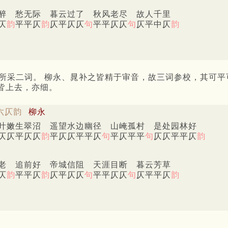
醉 愁无际 暮云过了 秋风老尽 故人千里
仄
韵
平平仄
韵
仄平仄仄
句
平平仄仄
句
仄平中仄
韵
所采二词。 柳永、晁补之皆精于审音，故三词参校，其可平可
”皆上去，亦细。
六仄韵
柳永
叶嫩生翠沼 遥望水边幽径 山崦孤村 是处园林好
仄仄平仄仄
韵
平仄仄平平仄
句
平仄平平
句
仄仄平平仄
韵
老 追前好 帝城信阻 天涯目断 暮云芳草
仄
韵
平平仄
韵
仄平仄仄
句
平平仄仄
句
仄平平仄
韵