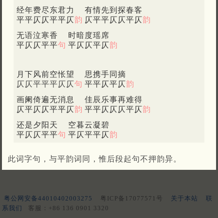
经年费尽东君力
有情先到探春客
平平仄仄平平仄
韵
仄平平仄仄平仄
韵
无语泣寒香
时暗度瑶席
平仄仄平平
句
平仄仄平仄
韵
月下风前空怅望
思携手同摘
仄仄平平平仄仄
句
平平仄平仄
韵
画阑倚遍无消息
佳辰乐事再难得
仄平仄仄平平仄
韵
平平仄仄仄平仄
韵
还是夕阳天
空暮云凝碧
平仄仄平平
句
平仄平平仄
韵
此词字句，与平韵词同，惟后段起句不押韵异。
粤公网安备44010402003275
粤ICP备17077571号
关于本站
联
系我们
客服：+86 136 0901 3320