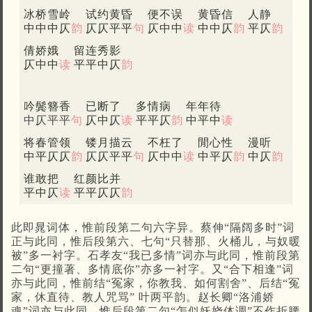
冰桥雪岭
试约黄昏
便不误
黄昏信
人静
中中中仄
韵
仄仄平平
句
仄中中
读
中中仄
韵
平仄
韵
倩娇娥
留连秀影
仄中中
读
平平中仄
韵
吟鬓簪香
已断了
多情病
年年待
中仄平平
句
仄中仄
读
平平仄
韵
中平中
读
将春管领
镂月描云
不枉了
閒心性
漫听
中平仄仄
韵
仄仄平平
句
仄中中
读
中平仄
韵
中仄
韵
谁敢把
红颜比并
平中仄
读
平平仄仄
韵
此即晁词体，惟前段第二句六字异。蔡伸“隔阔多时”词
正与此同，惟后段第六、七句“只替那、火桶儿，与奴暖
被”多一衬字。石孝友“我已多情”词亦与此同，惟前段第
二句“更撞著、多情底你”亦多一衬字。又“合下相逢”词
亦与此同，惟前结“冤家，你教我、如何割舍”、后结“冤
家，休直待、教人咒骂” 叶两平韵。赵长卿“洛浦娇
魂”词亦与此同，惟后段第二句“怎似妖娆体调”不作折腰