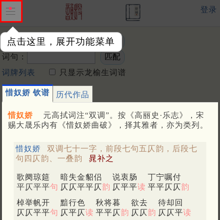
登录
点击这里，展开功能菜单
词牌：
词句：
词牌列表
只显示龙榆生词谱
惜奴娇 钦谱
历代作品
惜奴娇
元高拭词注“双调”。按《高丽史·乐志》，宋
赐大晟乐内有《惜奴娇曲破》，择其雅者，亦为类列。
惜奴娇
双调七十一字，前段七句五仄韵，后段七
句四仄韵、一叠韵
晁补之
歌阕琼筵
暗失金貂侣
说衷肠
丁宁嘱付
平仄平平
句
仄仄平平仄
韵
仄平平
读
平平仄仄
韵
棹举帆开
黯行色
秋将暮
欲去
待却回
仄仄平平
句
仄平仄
读
平平仄
韵
仄仄
韵
仄仄平
读