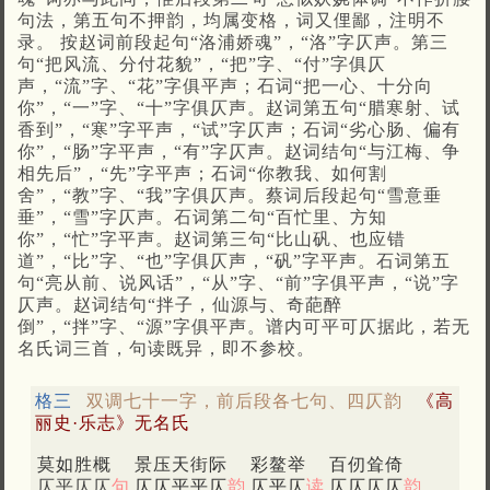
句法，第五句不押韵，均属变格，词又俚鄙，注明不
录。 按赵词前段起句“洛浦娇魂”，“洛”字仄声。第三
句“把风流、分付花貌”，“把”字、“付”字俱仄
声，“流”字、“花”字俱平声；石词“把一心、十分向
你”，“一”字、“十”字俱仄声。赵词第五句“腊寒射、试
香到”，“寒”字平声，“试”字仄声；石词“劣心肠、偏有
你”，“肠”字平声，“有”字仄声。赵词结句“与江梅、争
相先后”，“先”字平声；石词“你教我、如何割
舍”，“教”字、“我”字俱仄声。蔡词后段起句“雪意垂
垂”，“雪”字仄声。石词第二句“百忙里、方知
你”，“忙”字平声。赵词第三句“比山矾、也应错
道”，“比”字、“也”字俱仄声，“矾”字平声。石词第五
句“亮从前、说风话”，“从”字、“前”字俱平声，“说”字
仄声。赵词结句“拌子，仙源与、奇葩醉
倒”，“拌”字、“源”字俱平声。谱内可平可仄据此，若无
名氏词三首，句读既异，即不参校。
格三
双调七十一字，前后段各七句、四仄韵
《高
丽史·乐志》无名氏
莫如胜概
景压天街际
彩鳌举
百仞耸倚
仄平仄仄
句
仄仄平平仄
韵
仄平仄
读
仄仄仄仄
韵