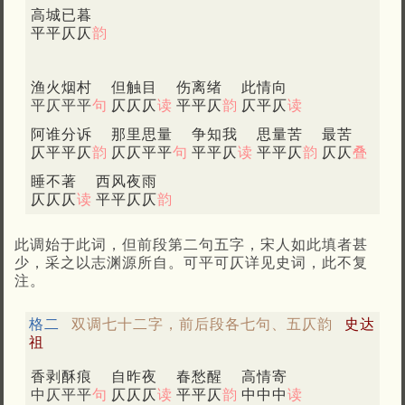
高城已暮
平平仄仄
韵
渔火烟村
但触目
伤离绪
此情向
平仄平平
句
仄仄仄
读
平平仄
韵
仄平仄
读
阿谁分诉
那里思量
争知我
思量苦
最苦
仄平平仄
韵
仄仄平平
句
平平仄
读
平平仄
韵
仄仄
叠
睡不著
西风夜雨
仄仄仄
读
平平仄仄
韵
此调始于此词，但前段第二句五字，宋人如此填者甚
少，采之以志渊源所自。可平可仄详见史词，此不复
注。
格二
双调七十二字，前后段各七句、五仄韵
史达
祖
香剥酥痕
自昨夜
春愁醒
高情寄
中仄平平
句
仄仄仄
读
平平仄
韵
中中中
读