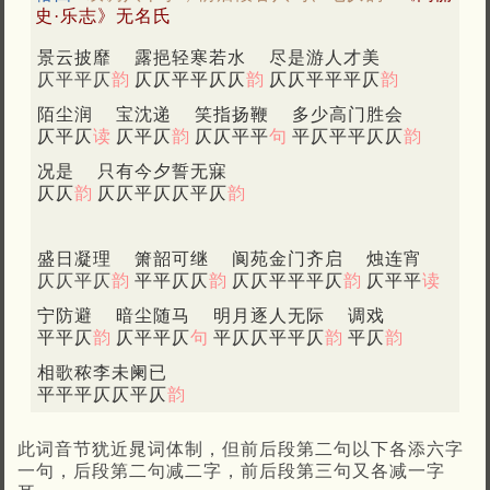
史·乐志》无名氏
景云披靡
露挹轻寒若水
尽是游人才美
仄平平仄
韵
仄仄平平仄仄
韵
仄仄平平平仄
韵
陌尘润
宝沈递
笑指扬鞭
多少高门胜会
仄平仄
读
仄平仄
韵
仄仄平平
句
平仄平平仄仄
韵
况是
只有今夕誓无寐
仄仄
韵
仄仄平仄仄平仄
韵
盛日凝理
箫韶可继
阆苑金门齐启
烛连宵
仄仄平仄
韵
平平仄仄
韵
仄仄平平平仄
韵
仄平平
读
宁防避
暗尘随马
明月逐人无际
调戏
平平仄
韵
仄平平仄
句
平仄仄平平仄
韵
平仄
韵
相歌秾李未阑已
平平平仄仄平仄
韵
此词音节犹近晁词体制，但前后段第二句以下各添六字
一句，后段第二句减二字，前后段第三句又各减一字