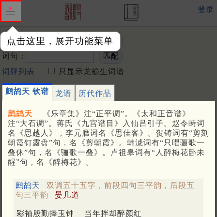
登录
点击这里，展开功能菜单
词牌：
词句：
词牌列表
只显示龙榆生词谱
鹧鸪天 钦谱
龙谱
历代作品
鹧鸪天
《乐章集》注“正平调”。《太和正音谱》
注“大石调”。蒋氏《九宫谱目》入仙吕引子。赵令畤词
名《思越人》，李元膺词名《思佳客》。贺铸词有“剪刻
朝霞钉露盘”句，名《剪朝霞》。韩淲词有“只唱骊歌一
叠休”句，名《骊歌一叠》。卢祖皋词有“人醉梅花卧未
醒”句，名《醉梅花》。
鹧鸪天
双调五十五字，前段四句三平韵，后段五
句三平韵
晏几道
彩袖殷勤捧玉钟
当年拌却醉颜红