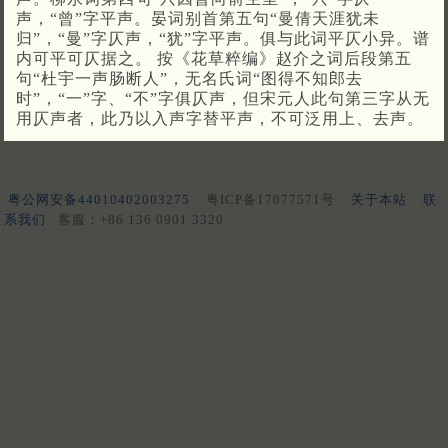
声，“曾”字平声。晏词别首第五句“曼倩天涯犹未
归”，“曼”字仄声，“犹”字平声。俱与此词平仄小异。谱
内可平可仄据之。 按《花草粹编》赵介之词后段第五
句“杜宇一声肠断人”，无名氏词“图得不知郎去
时”，“一”字、“不”字俱仄声，但宋元人此句第三字从无
用仄声者，此乃以入声字替平声，不可泛用上、去声。
粤公网安备44010402003275
粤ICP备17077571号
关于本站
联
系我们
客服：+86 136 0901 3320