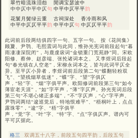
翠竹暗流珠泪怨
閒调宝瑟波中
中中仄中平中仄
句
中平中仄平平
韵
花鬟月鬓绿云重
古祠深处
香冷雨和风
中平中仄仄平平
韵
中平中仄
句
中仄仄平平
韵
此词前后段两结俱四字一句、五字一句。 按《花间集》
顾夐、尹鹗、毛熙震词与此同，惟孙光宪词前段起句“暮
雨凄凄深院闭”，与鹿虔扆词“金锁重门荒苑静”同。宋欧
阳修、蔡伸、赵彦端、张抡诸词本之。 又李煜词后段起
句“春光镇在人空老”，宋柳永词本之，皆与此词平仄全
异。至平仄小异者，李煜词前后段第二句“蝶翻轻粉双
飞”、“望残烟草低迷”，“蝶”字、“望”字俱仄
声，“轻”字、“烟”字俱平声。欧阳修词前段第三句“如今
薄宦老天涯”，“如”字平声，“薄”字仄声。孙光宪词后段
第三句“不堪心绪正多端”，“不”字仄声，“心”字平声。
尹鹗词两结“逡巡觉后，特地恨难平”、“梧桐叶上，点点
露珠零”，“逡”字、“梧”字俱平
声，“觉”字、“叶”字、“特”字、“点”字俱仄声。谱内可
平可仄据此。
格三
双调五十八字，前段五句四平韵，后段五句