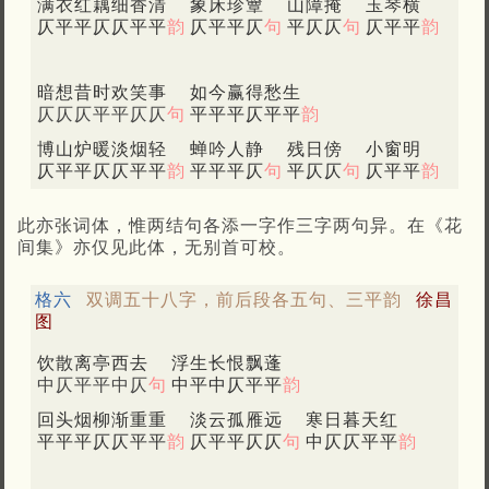
满衣红藕细香清
象床珍簟
山障掩
玉琴横
仄平平仄仄平平
韵
仄平平仄
句
平仄仄
句
仄平平
韵
暗想昔时欢笑事
如今赢得愁生
仄仄仄平平仄仄
句
平平平仄平平
韵
博山炉暖淡烟轻
蝉吟人静
残日傍
小窗明
仄平平仄仄平平
韵
平平平仄
句
平仄仄
句
仄平平
韵
此亦张词体，惟两结句各添一字作三字两句异。在《花
间集》亦仅见此体，无别首可校。
格六
双调五十八字，前后段各五句、三平韵
徐昌
图
饮散离亭西去
浮生长恨飘蓬
中仄平平中仄
句
中平中仄平平
韵
回头烟柳渐重重
淡云孤雁远
寒日暮天红
平平平仄仄平平
韵
仄平平仄仄
句
中仄仄平平
韵