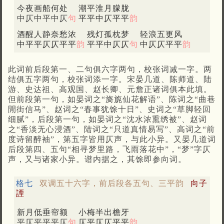
今夜画船何处
潮平淮月朦胧
中仄中平中仄
句
平平中仄平平
韵
酒醒人静奈愁浓
残灯孤枕梦
轻浪五更风
中平平仄仄平平
韵
平平中仄仄
句
中仄仄平平
韵
此词前后段第一、二句俱六字两句，校张词减一字。两
结俱五字两句，校张词添一字。宋晏几道、陈师道、陆
游、史达祖、高观国、赵长卿、元詹正诸词俱本此填。
但前段第一句，如晏词之“旖旎仙花解语”、陈词之“曲巷
閒街信马”、赵词之“春事犹馀十日”、史词之“草脚轻回
细腻”，后段第一句，如晏词之“沈水浓熏绣被”、赵词
之“香淡无心浸酒”、陆词之“只道真情易写”、高词之“前
度诗留醉袖”，第五字皆用仄声，与此小异。又晏几道词
后段第四、五句“相寻梦里路，飞雨落花中”，“梦”字仄
声，又与诸家小异。谱内据之，其馀即参向词。
格七
双调五十六字，前后段各五句、三平韵
向子
諲
新月低垂帘额
小梅半出檐牙
平仄平平平仄
句
仄平仄仄平平
韵