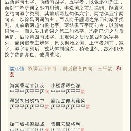
后两起句七字、两结句四字、五字者，以张泌词为主，
而以牛希济词之起句用韵、李煜词之前后换韵、顾夐词
之结句添字类列。其前后两起句俱六字、两结俱五字两
句者，以徐昌图词为主，而以向子諲词之第四句减字类
列。其前后两起句俱七字、两结俱五字两句者，以贺铸
词为主，而以晏几道词之第二句添字、冯延巳词之前后
换韵、后段第四句减字、王观词之后段第四句减字类
列。盖词谱专主辨体，原以创始之词、正体者列前，减
字、添字者列后，兹从体制编次，稍诠世代，故不能仍
按字数多寡也。他调准此。
临江仙
双调五十四字，前后段各四句、三平韵
和
凝
海棠香老春江晚
小楼雾縠空濛
中平中仄平平仄
句
中中中仄平平
韵
翠鬟初出绣帘中
麝烟鸾佩惹蘋风
仄平平仄仄平平
韵
仄平平仄仄平平
韵
碾玉钗摇鸂鶒战
雪肌云鬓将融
中仄中平平仄仄
句
仄平平仄平平
韵