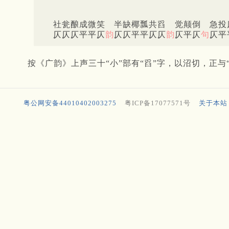
社瓮酿成微笑 半缺椰瓢共舀 觉颠倒 急投
仄仄仄平平仄
韵
仄仄平平仄仄
韵
仄平仄
句
仄平
按《广韵》上声三十“小”部有“舀”字，以沼切，正与“
粤公网安备44010402003275
粤ICP备17077571号
关于本站