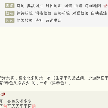
查询
诗词
典故词汇
对仗词汇
词谱
曲谱
诗词地图
登
校注
律诗校验
词格校验
曲格校验
对联校验
自动笺注
其它
简繁转换
诗社
诗词书店
于海棠桥，桥南北多海棠，有书生家于海棠丛间。少游醉宿于
有“春色又添多少”句，一名《添春色》。
秦观
开 春色又添多少
平
句
平仄仄平平仄
韵