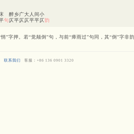
床 醉乡广大人间小
平
句
仄平仄仄平平仄
韵
悄”字押。若“觉颠倒”句，与前“瘴雨过”句同，其“倒”字非
联系我们
客服：+86 136 0901 3320