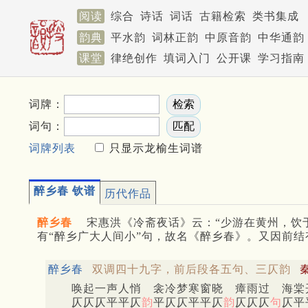
阅读
综合
诗话
词话
古籍检索
类书集成
韵典
平水韵
词林正韵
中原音韵
中华通韵
课堂
律绝创作
填词入门
公开课
学习指南
词牌：
词句：
词牌列表
只显示龙榆生词谱
醉乡春 钦谱
历代作品
醉乡春
宋惠洪《冷斋夜话》云：“少游在黄州，饮
有“醉乡广大人间小”句，故名《醉乡春》。又因前结
醉乡春
双调四十九字，前后段各五句、三仄韵
唤起一声人悄 衾冷梦寒窗晓 瘴雨过 海棠
仄仄仄平平仄
韵
平仄仄平平仄
韵
仄仄仄
句
仄平