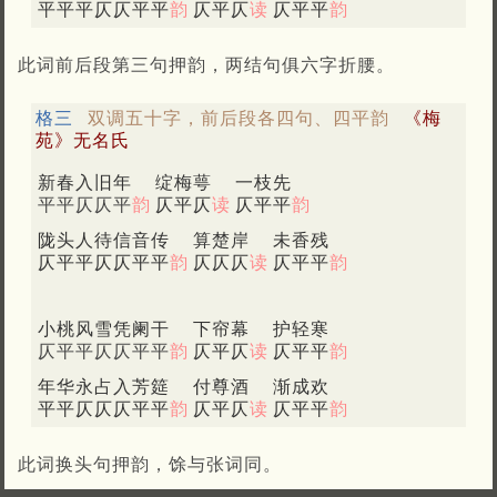
平平平仄仄平平
韵
仄平仄
读
仄平平
韵
此词前后段第三句押韵，两结句俱六字折腰。
格三
双调五十字，前后段各四句、四平韵
《梅
苑》无名氏
新春入旧年
绽梅萼
一枝先
平平仄仄平
韵
仄平仄
读
仄平平
韵
陇头人待信音传
算楚岸
未香残
仄平平仄仄平平
韵
仄仄仄
读
仄平平
韵
小桃风雪凭阑干
下帘幕
护轻寒
仄平平仄仄平平
韵
仄平仄
读
仄平平
韵
年华永占入芳筵
付尊酒
渐成欢
平平仄仄仄平平
韵
仄平仄
读
仄平平
韵
此词换头句押韵，馀与张词同。