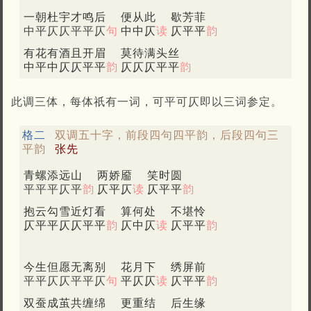
一朝杜宇才鸣后
便从此
歇芳菲
中平仄仄平平仄
句
中中仄
读
仄平平
韵
有花有酒且开眉
莫待满头丝
中平中仄仄平平
韵
仄仄仄平平
韵
此调三体，每体祇有一词，可平可仄即以三词参定。
格二
双调五十字，前段四句四平韵，后段四句三
平韵
张先
青螺添远山
两娇靥
笑时圆
平平平仄平
韵
仄平仄
读
仄平平
韵
抱云勾雪近灯看
算何处
不堪怜
仄平平仄仄平平
韵
仄中仄
读
仄平平
韵
今生但愿无离别
花月下
绣屏前
平平仄仄平平仄
句
平仄仄
读
仄平平
韵
双蚕成茧共缠绵
更重结
后生缘