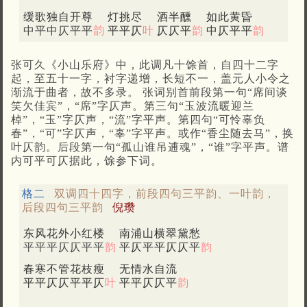
缓歌独自开尊
灯挑尽
酒半醺
如此黄昏
中平中仄平平
韵
平平仄
叶
仄仄平
韵
中仄平平
韵
张可久《小山乐府》中，此调凡十馀首，自四十二字
起，至五十一字，衬字递增，长短不一，盖元人小令之
渐流于曲者，故不多录。 张词别首前段第一句“席间谈
笑欠佳宾”，“席”字仄声。第三句“玉波流暖迎兰
棹”，“玉”字仄声，“流”字平声。第四句“可怜辜负
春”，“可”字仄声，“辜”字平声。或作“香尘随去马”，换
叶仄韵。后段第一句“孤山谁吊逋魂”，“谁”字平声。谱
内可平可仄据此，馀参下词。
格二
双调四十四字，前段四句三平韵、一叶韵，
后段四句三平韵
倪瓒
东风花外小红楼
南浦山横翠黛愁
平平平仄仄平平
韵
平仄平平仄仄平
韵
春寒不管花枝瘦
无情水自流
平平仄仄平平仄
叶
平平仄仄平
韵