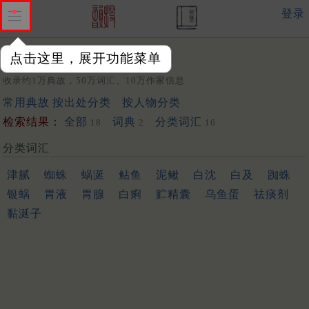
登录
点击这里，展开功能菜单
关键词：
收录约1万典故，50万词汇、10万作家信息
常用典故
按出处分类
按人物分类
检索结果：
全部
词典
分类词汇
18
2
16
分类词汇
津腻
蜘蛛
蜗涎
鲇鱼
泥鳅
白沈
白及
踟蛛
银蜗
胃液
胃腺
白痢
贮精囊
乌鱼蛋
祛痰剂
黏涎子