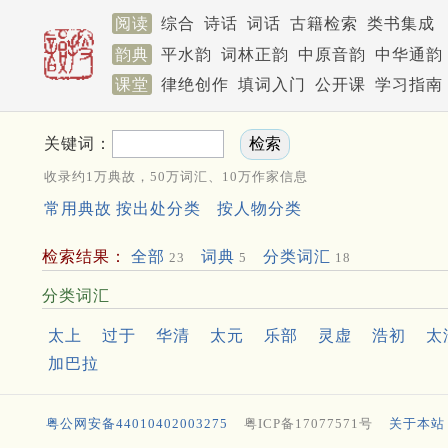
阅读
综合
诗话
词话
古籍检索
类书集成
韵典
平水韵
词林正韵
中原音韵
中华通韵
课堂
律绝创作
填词入门
公开课
学习指南
关键词：
收录约1万典故，50万词汇、10万作家信息
常用典故
按出处分类
按人物分类
检索结果：
全部
词典
分类词汇
23
5
18
分类词汇
太上
过于
华清
太元
乐部
灵虚
浩初
太
加巴拉
粤公网安备44010402003275
粤ICP备17077571号
关于本站