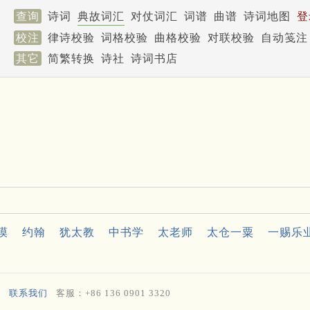
查询
诗词
典故词汇
对仗词汇
词谱
曲谱
诗词地图
登
校注
律诗校验
词格校验
曲格校验
对联校验
自动笺注
其它
简繁转换
诗社
诗词书店
漠
约翰
犹太教
中书学
太老师
太仓一粟
一赐乐
联系我们
客服：+86 136 0901 3320