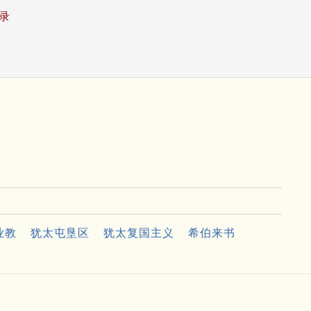
录
业教
犹太屯垦区
犹太复国主义
希伯来书