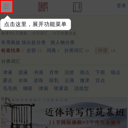
登录
点击这里，展开功能菜单
关键词：
收录约1万典故，50万词汇、10万作家信息
常用典故
按出处分类
按人物分类
检索结果：
全部
词典
分类词汇
对语
23
3
20
18
分类词汇
津液
沥液
书滴
月华
泫然
雨点
下雨
细点
露点
水珠
迸珠
琼乳
云滴
微津
宫点
毛毛雨
嘀嗒
津滴
喷雾器
流线型