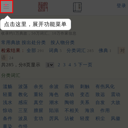
登录
点击这里，展开功能菜单
关键词：
收录约1万典故，50万词汇、10万作家信息
常用典故
按出处分类
按人物分类
检索结果：
全部
词典
分类词汇
佛典
对
291
5
285
1
语
24
共285，分8页显示
2
3
4
5
下一页
分类词汇
滥觞
波荡
余光
余波
应响
刺触
有伤风化
轻重
教化
重轻
海色
感动
变态
致远
震动
浅水
感应
真空
潮水
陶镕
关系
自发
大故
惊动
三至
膻腥
陷溺
不相关
海浪
作用
条件
波及
玄功
厉风
沾被
轻度
积尘
风徽
薰染
作怪