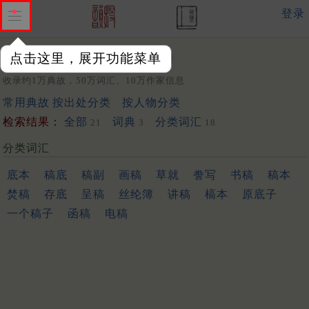
登录
点击这里，展开功能菜单
关键词：
收录约1万典故，50万词汇、10万作家信息
常用典故
按出处分类
按人物分类
检索结果：
全部
词典
分类词汇
21
3
18
分类词汇
底本
稿底
稿副
画稿
草就
誊写
书稿
稿本
焚稿
存底
呈稿
丝纶簿
讲稿
槁本
原底子
一个稿子
函稿
电稿