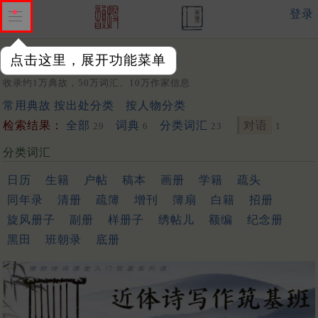
登录
点击这里，展开功能菜单
关键词：
收录约1万典故，50万词汇、10万作家信息
常用典故
按出处分类
按人物分类
检索结果：
全部
词典
分类词汇
对语
29
6
23
1
分类词汇
日历
生籍
户帖
稿本
画册
学籍
疏头
同年录
清册
疏簿
增刊
簿扇
白籍
招册
旋风册子
副册
样册子
绣帖儿
额编
纪念册
黑田
班朝录
底册